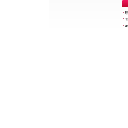
*
*
*